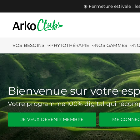
Ouvrir le Chatbot
Aller directement au contenu
☀️ Fermeture estivale : l
VOS BESOINS
PHYTOTHÉRAPIE
NOS GAMMES
NO
Bienvenue sur votre es
Votre programme 100% digital qui récompe
JE VEUX DEVENIR MEMBRE
ME CONNE