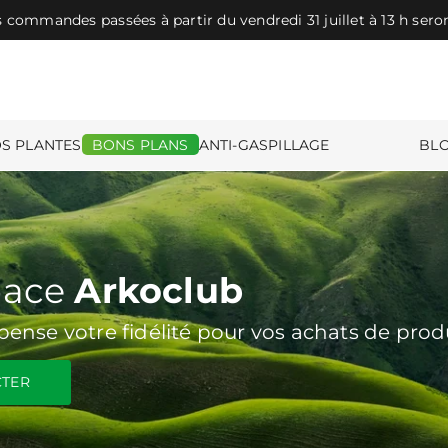
es commandes passées à partir du vendredi 31 juillet à 13 h seron
Livraison offerte dès 39€ en point relais et 49€ à domicile
S PLANTES
BONS PLANS
ANTI-GASPILLAGE
BLO
pace
Arkoclub
nse votre fidélité pour vos achats de prod
CTER