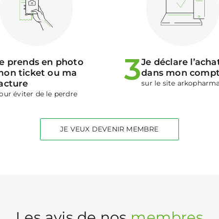
3
e prends en photo
Je déclare l’acha
on ticket ou ma
dans mon comp
acture
sur le site arkopharma
our éviter de le perdre
JE VEUX DEVENIR MEMBRE
Les avis de nos
membres