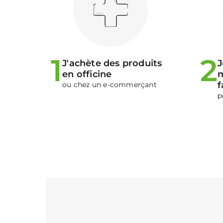
1
2
J'achète des produits
J
en officine
m
f
ou chez un e-commerçant
p