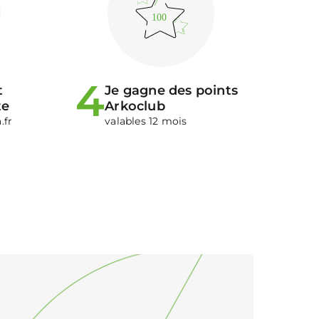
100
4
t
Je gagne des points
te
Arkoclub
.fr
valables 12 mois