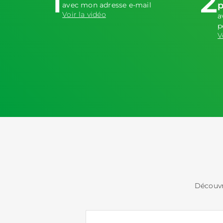
1
2
p
avec mon adresse e-mail
Voir la vidéo
a
p
V
Découvr