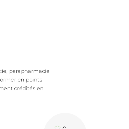
acie, parapharmacie
former en points
ment crédités en