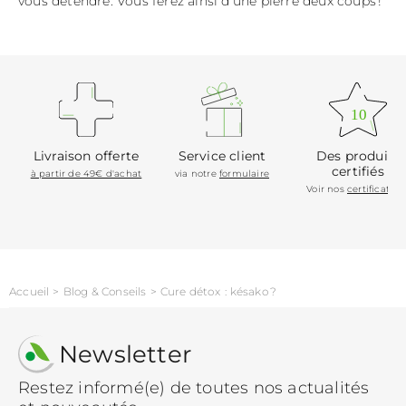
vous détendre. Vous ferez ainsi d’une pierre deux coups !
10
Livraison offerte
Service client
Des produits
certifiés
à partir de 49€ d'achat
via notre
formulaire
Voir nos
certification
Accueil
Blog & Conseils
Cure détox : késako ?
Newsletter
Restez informé(e) de toutes nos actualités