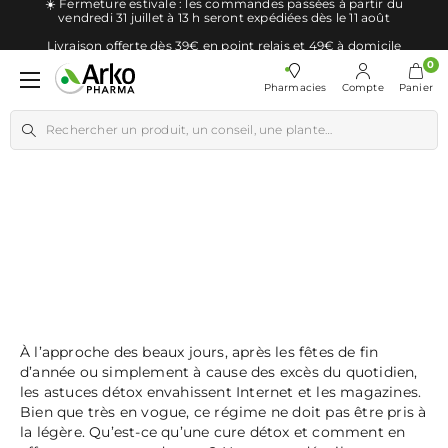
☀️ Fermeture estivale : les commandes passées à partir du
Aller directement au contenu
vendredi 31 juillet à 13 h seront expédiées dès le 11 août
Livraison offerte dès 39€ en point relais et 49€ à domicile
0 
0
Ouvrir le menu
Pharmacies
Compte
Panier
Rechercher un produit, un conseil, une plante…
Cure détox :
késako ?
À l’approche des beaux jours, après les fêtes de fin
d’année ou simplement à cause des excès du quotidien,
les astuces détox envahissent Internet et les magazines.
Bien que très en vogue, ce régime ne doit pas être pris à
la légère. Qu’est-ce qu’une cure détox et comment en